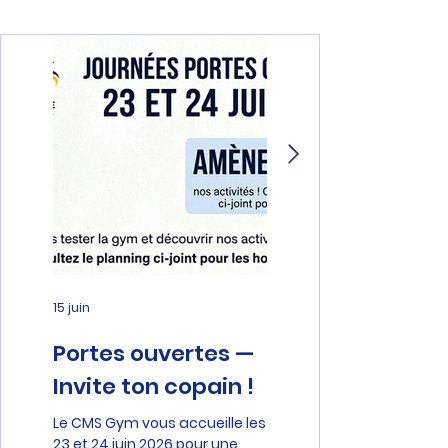
15 juin
4 juin
Portes ouvertes —
Back-to-back ! 
Invite ton copain !
Nationale B Mix
conserve son tit
Le CMS Gym vous accueille les
23 et 24 juin 2026 pour une